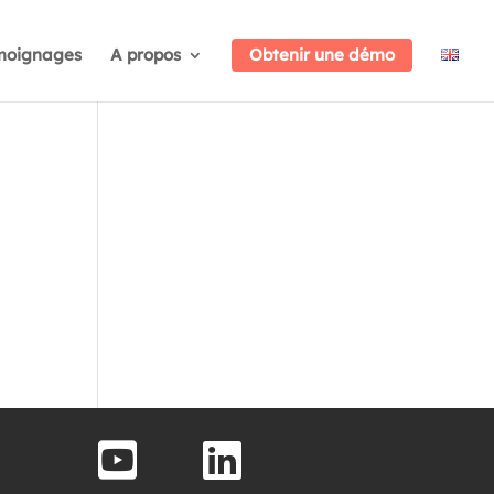
moignages
A propos
Obtenir une démo

